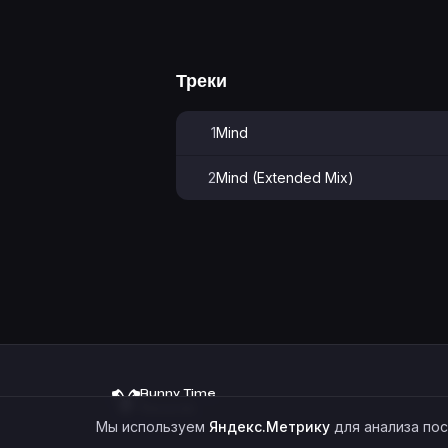
Треки
1
Mind
2
Mind (Extended Mix)
Bunny Time
Records
Мы используем
Яндекс.Метрику
для анализа по