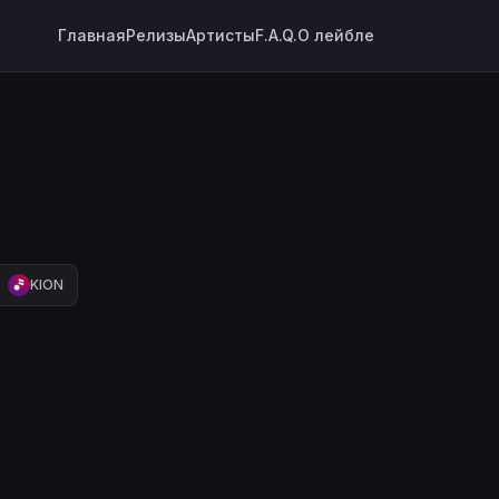
Главная
Релизы
Артисты
F.A.Q.
О лейбле
KION