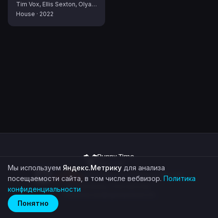
Tim Vox, Ellis Sexton, Olya Milaxa
House
·
2022
Bunny Time
Records
Мы используем
Яндекс.Метрику
для анализа
demo@bunnytimerecords.com
посещаемости сайта, в том числе вебвизор.
Политика
©
2026
Bunny Time Records
конфиденциальности
Политика конфиденциальности
Понятно