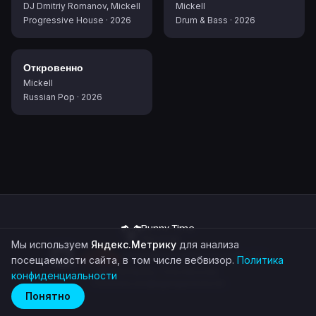
DJ Dmitriy Romanov, Mickell
Mickell
Progressive House
·
2026
Drum & Bass
·
2026
Откровенно
Mickell
Russian Pop
·
2026
Bunny Time
Records
Мы используем
Яндекс.Метрику
для анализа
demo@bunnytimerecords.com
посещаемости сайта, в том числе вебвизор.
Политика
©
2026
Bunny Time Records
конфиденциальности
Политика конфиденциальности
Понятно