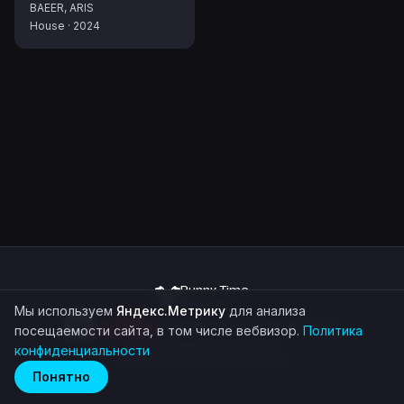
BAEER, ARIS
House
·
2024
Bunny Time
Records
Мы используем
Яндекс.Метрику
для анализа
demo@bunnytimerecords.com
посещаемости сайта, в том числе вебвизор.
Политика
©
2026
Bunny Time Records
конфиденциальности
Политика конфиденциальности
Понятно